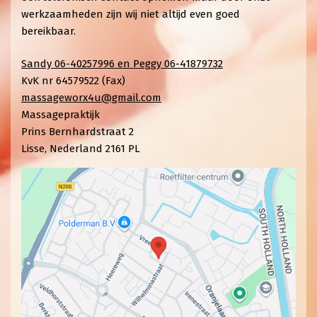
werkzaamheden zijn wij niet altijd even goed
bereikbaar.
Sandy 06-40257996 en Peggy 06-41879732
KvK nr 64579522 (Fax)
massageworx4u@gmail.com
Massagepraktijk
Prins Bernhardstraat 2
Lisse
,
Nederland
2161 PL